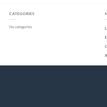
CATEGORIES
No categories
L
E
C
W