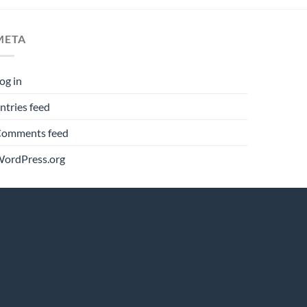
META
og in
ntries feed
omments feed
ordPress.org