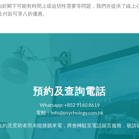
由於閣下可能有時間上或迫切性需要等問題，我們亦提供了線上心理
網上付款可享八折優惠。
預約及查詢電話
Whatsapp: +852 9160 8619
電郵：
info@psychology.com.hk
在約見受助者而未能接聽來電，將會轉駁至電話留言服務，敬請