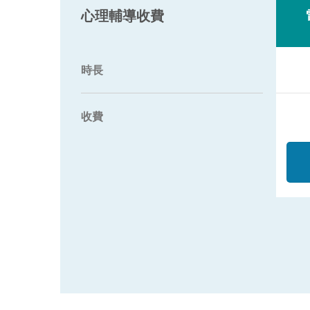
心理輔導收費
時長
收費