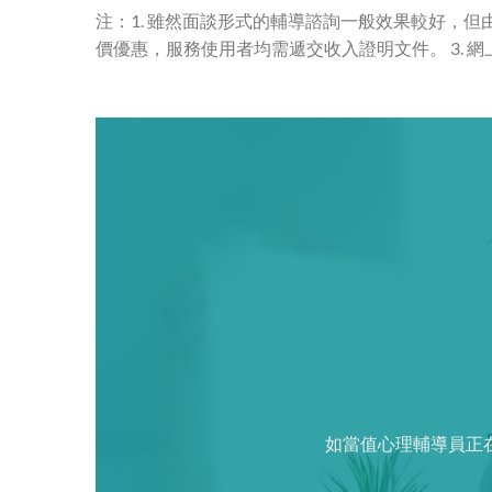
注：1. 雖然面談形式的輔導諮詢一般效果較好，但
價優惠，服務使用者均需遞交收入證明文件。 3. 
如當值心理輔導員正